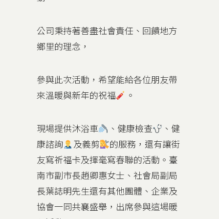
公司秉持著善盡社會責任、回饋地方
鄉里的理念，
參與此次活動，希望能給各位朋友帶
來溫暖與新年的祝福
。
現場提供沐浴車
、健康檢查
、健
康諮詢
及義剪
的服務，還有讓街
友寫祈福卡及揮毫寫春聯的活動。臺
南市副市長趙卿惠女士、社會局副局
長葉誌明先生還有其他團體、企業及
協會一同共襄盛舉，出席參與這場暖