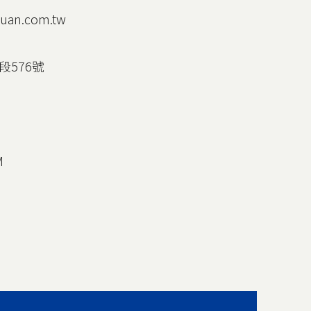
an.com.tw
576號
M