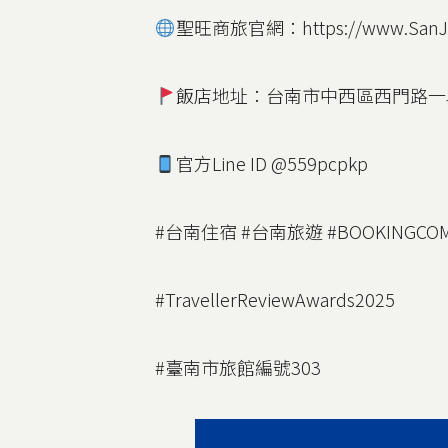
聖旺商旅官網：https://www.SanJu
文章
飯店地址：台南市中西區西門路一段
官方Line ID @559pcpkp
#台南住宿 #台南旅遊 #BOOKINGCO
#TravellerReviewAwards2025
#臺南市旅館編號303