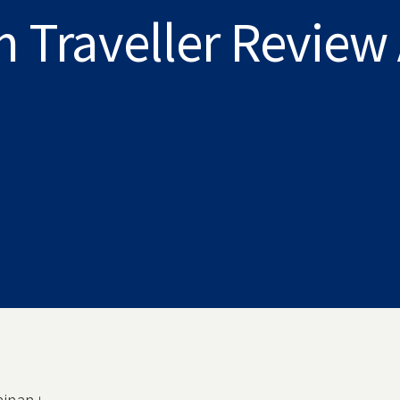
 Traveller Review
ainan」